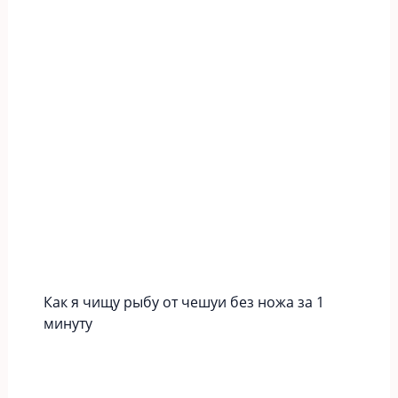
Как я чищу рыбу от чешуи без ножа за 1
минуту