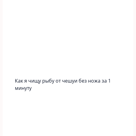
Как я чищу рыбу от чешуи без ножа за 1
минуту