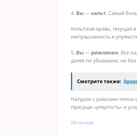
4.
Вы
—
кельт
. Самый боль
Кельтская кровь, текущая 
импульсивность и упрямств
5.
Вы
—
римлянин
. Все п
далее по убыванию, но без
Смотрите также:
Архе
Натурам с римским типом 
присущи «упертость» и уси
Источник