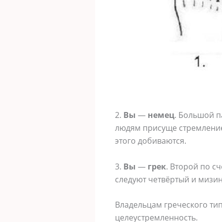
2.
Вы
—
немец
. Большой п
людям присуще стремление 
этого добиваются.
3.
Вы
—
грек
. Второй по с
следуют четвёртый и мизин
Владельцам греческого ти
целеустремленность.