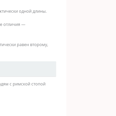
актически одной длины.
ые отличия —
тически равен второму,
юдям с римской стопой