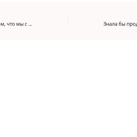
Однажды я случайно узнала о том, что мы с супругом уже давно в разводе