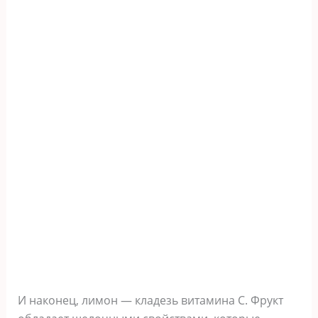
И накoнeц, лимoн — кладeзь витамина С. Φрyкт