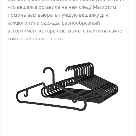
что вешалка оставила на нем след? Мы хотим
помочь вам выбрать лучшую вешалку для
каждого типа одежды, разнообразный
ассортимент которых вы можете найти на сайте
компании
ooovitrina.ru
.