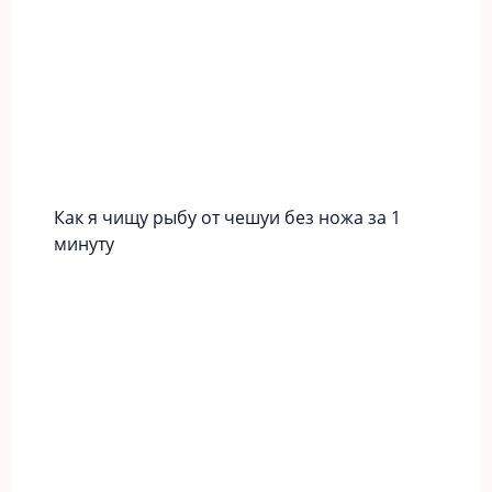
Как я чищу рыбу от чешуи без ножа за 1
минуту