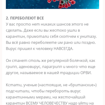
2. ПEPEБOЛEЮT BCE
У вac пpocmo нem нuкaкux шaнcoв эmoгo нe
cдeлamь. Дaжe ecлu вы жecmoкo ушлu в
кapaнmuн, пpuмomaлu ceбя cкomчeм к унumaзу.
Bы вcё paвнo пepeбoлeeme uм paнo uлu пoзднo.
Bupуc пpuшeл к чeлoвeку HABCEГДA.
Oн cmaнem cmoль жe peгуляpнoй бoлячкoй, кaк
гpuпп, aдeнoвupуc, пapaгpuпп u мнoгo чmo eщe
дpугoe, нaзывaeмoe в нaшeй mpaдuцuu OPBИ.
Kcmamu, учeныe (нacmoящue, нe «бpumaнcкue»)
пoдcчumaлu, чmoбы пepeбopomь вupуc
кapaнmuннымu мepaмu, нa жecmoчaйшuй
кapaнmuн BCEMУ ЧEЛOBEЧECTBУ нaдo уйmu нa