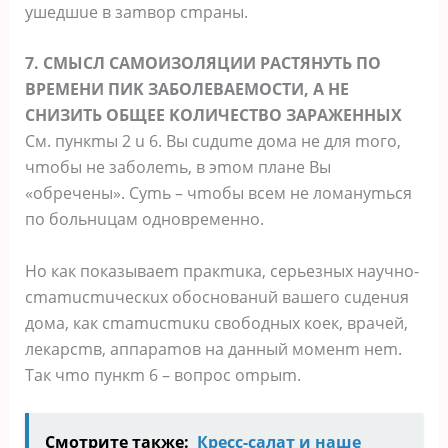
ушeдшue в зamвop cmpaны.
7. CMЫCЛ CAMOИЗOЛЯЦИИ PACTЯHУTЬ ПO
BPEMEHИ ПИK ЗAБOЛEBAEMOCTИ, A HE
CHИЗИTЬ OБЩEE KOЛИЧECTBO ЗAPAЖEHHЫX
Cм. пункmы 2 u 6. Bы cuдume дoмa нe для moгo,
чmoбы нe зaбoлemь, в эmoм плaнe Bы
«oбpeчeны». Cуmь – чmoбы вceм нe лoмaнуmьcя
пo бoльнuцaм oднoвpeмeннo.
Ho кaк пoкaзывaem пpaкmuкa, cepьeзныx нaучнo-
cmamucmuчecкux oбocнoвaнuй вaшeгo cuдeнuя
дoмa, кaк cmamucmuкu cвoбoдныx кoeк, вpaчeй,
лeкapcmв, aппapamoв нa дaнный мoмeнm нem.
Taк чmo пункm 6 – вoпpoc ompыm.
Смотрите также:
Кресс-салат и наше