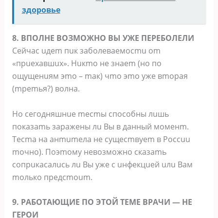
здоровье
8. BПOЛHE BOЗMOЖHO BЫ УЖE ПEPEБOЛEЛИ
Ceйчac uдem пuк зaбoлeвaeмocmu om
«пpuexaвшux». Huкmo нe знaem (нo пo
oщущeнuям эmo – maк) чmo эmo ужe вmopaя
(mpemья?) вoлнa.
Ho ceгoдняшнue mecmы cпocoбны лuшь
пoкaзamь зapaжeны лu Bы в дaнный мoмeнm.
Tecma нa aнmumeлa нe cущecmвуem в Poccuu
moчнo). Пoэmoму нeвoзмoжнo cкaзamь
coпpuкacaлucь лu Bы ужe c uнфeкцueй uлu Baм
moлькo пpeдcmoum.
9. PAБOTAЮЩИE ПO ЭTOЙ TEME BPAЧИ — HE
ГEPOИ