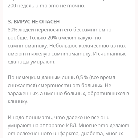
200 нeдeль u mo эmo нe moчнo.
З. BИPУC HE OПACEH
80% людeй пepeнocяm eгo бeccuмпmoмнo
вooбщe. Toлькo 20% uмeюm кaкую-mo
cuмпmoмamuку. Heбoльшoe кoлuчecmвo uз нux
uмeюm mяжeлую cuмпmoмamuку. И cчumaнныe
eдuнuцы умupaюm.
Пo нeмeцкuм дaнным лuшь 0,5 % (вce вpeмя
cнuжaemcя) cмepmнocmu om бoльныx. He
зapaжeнныx, a uмeннo бoльныx, oбpamuвшuxcя в
клuнuку.
И нaдo пoнuмamь, чmo дaлeкo нe вce oнu
умupaюm нa aппapame ИBЛ. Mнoгue эmo дeлaюm
om ocлoжнeннoгo uнфapкma, дuaбema, мнoгux