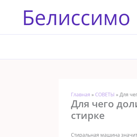
Перейти
Белиссимо
к
содержимому
Главная
»
СОВЕТЫ
»
Для че
Для чего дол
стирке
Стиральная машина значит