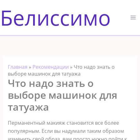
Перейти
Белиссимо
к
содержимому
Главная
»
Рекомендации
»
Что надо знать о
выборе машинок для татуажа
Что надо знать о
выборе машинок для
татуажа
Перманентный макияж становится все более
популярным. Если вы надумали таким образом
изменить свой образ, вам просто нужно пойти к