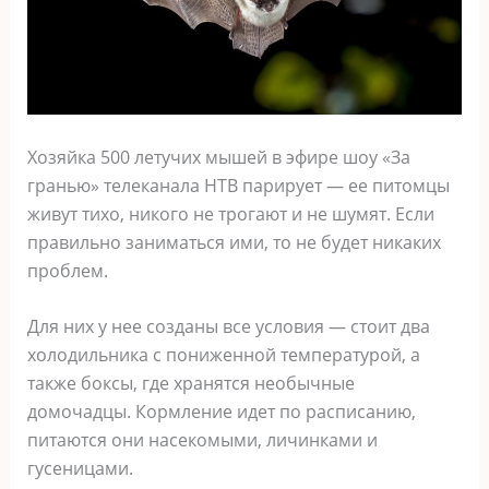
Хозяйка 500 летучих мышей в эфире шоу «За
гранью» телеканала НТВ парирует — ее питомцы
живут тихо, никого не трогают и не шумят. Если
правильно заниматься ими, то не будет никаких
проблем.
Для них у нее созданы все условия — стоит два
холодильника с пониженной температурой, а
также боксы, где хранятся необычные
домочадцы. Кормление идет по расписанию,
питаются они насекомыми, личинками и
гусеницами.