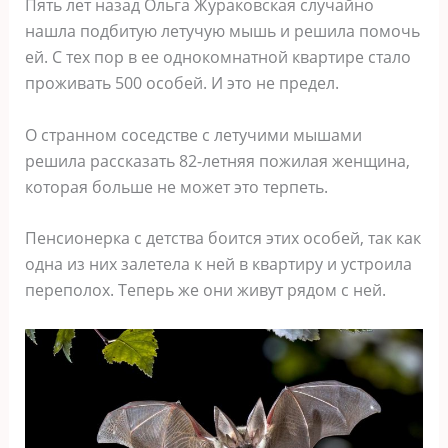
Пять лет назад Ольга Жураковская случайно
нашла подбитую летучую мышь и решила помочь
ей. С тех пор в ее однокомнатной квартире стало
проживать 500 особей. И это не предел.
О странном соседстве с летучими мышами
решила рассказать 82-летняя пожилая женщина,
которая больше не может это терпеть.
Пенсионерка с детства боится этих особей, так как
одна из них залетела к ней в квартиру и устроила
переполох. Теперь же они живут рядом с ней.