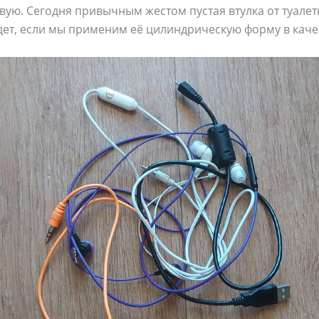
твую. Сегодня привычным жестом пустая втулка от туале
дет, если мы применим её цилиндрическую форму в каче