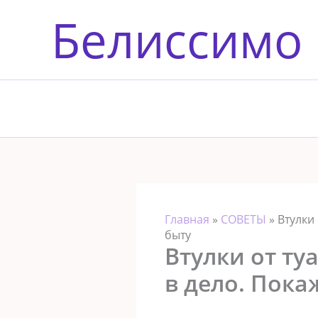
Перейти
Белиссимо
к
содержимому
Главная
»
СОВЕТЫ
»
Втулки
быту
Втулки от ту
в дело. Пока