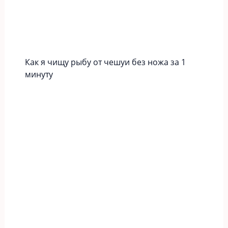
Как я чищу рыбу от чешуи без ножа за 1
минуту