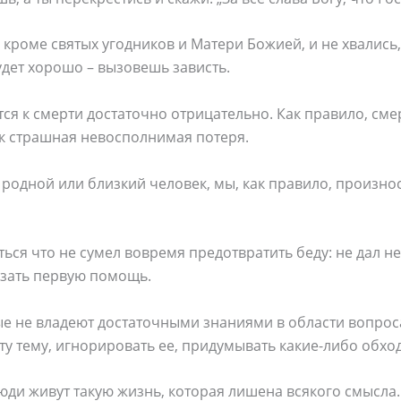
 кроме святых угодников и Матери Божией, и не хвались,
удет хорошо – вызовешь зависть.
я к смерти достаточно отрицательно. Как правило, сме
ак страшная невосполнимая потеря.
 родной или близкий человек, мы, как правило, произнос
ься что не сумел вовремя предотвратить беду: не дал н
азать первую помощь.
ые не владеют достаточными знаниями в области вопрос
у тему, игнорировать ее, придумывать какие-либо обхо
люди живут такую жизнь, которая лишена всякого смысл