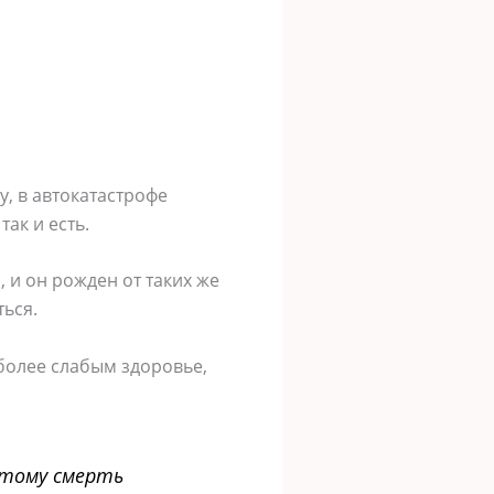
у, в автокатастрофе
ак и есть.
 и он рожден от таких же
ться.
 более слабым здоровье,
оэтому смерть