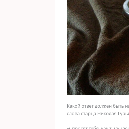
Какой ответ должен быть н
слова старца Николая Гурь
«Спросят тебя, как ты живеш