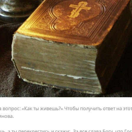
а вопрос: «Как ты живешь?» Чтобы получить ответ на эт
янова.
ь, а ты перекрестись и скажи: „За все слава Богу, что Гос