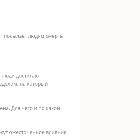
ог посылает людям смерть
о люди достигают
еделом, на который
ена. Для чего и по какой
кажут ожесточенное влияние