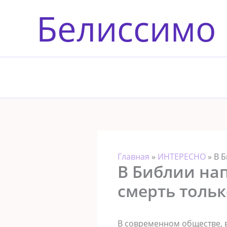
Перейти
Белиссимо
к
содержимому
Главная
»
ИНТЕРЕСНО
»
В Б
В Библии нап
смерть тольк
В современном обществе, 