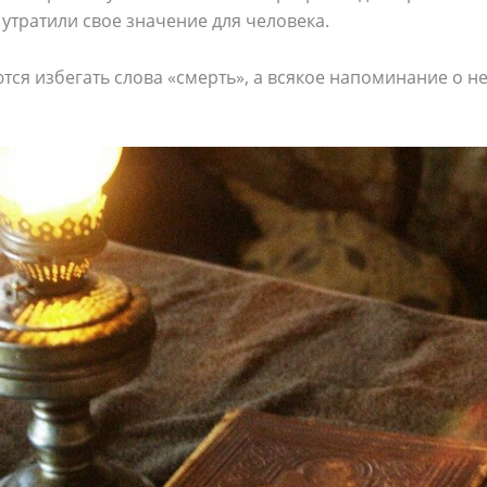
утратили свое значение для человека.
ся избегать слова «смерть», а всякое напоминание о н