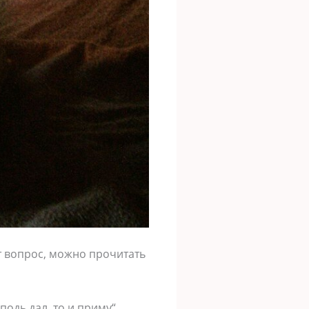
от вопрос, можно прочитать
подь дал, то и приму“.