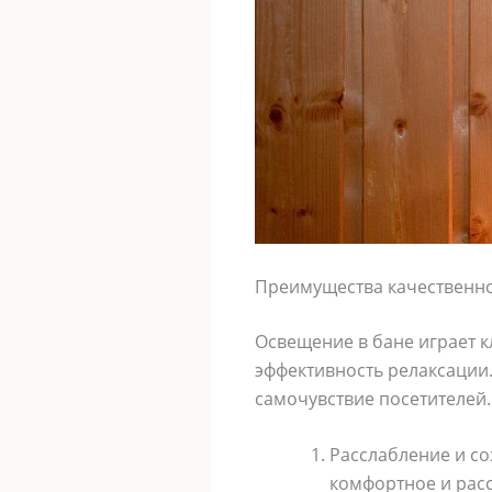
Преимущества качественно
Освещение в бане играет 
эффективность релаксации.
самочувствие посетителей.
Расслабление и с
комфортное и расс