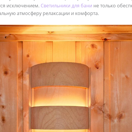
тся исключением.
Светильники для бани
не только обес
кальную атмосферу релаксации и комфорта.