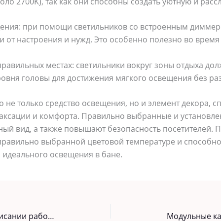
оло 2700K), так как они способны создать уютную и ра
щения: при помощи светильников со встроенным димме
ти от настроения и нужд. Это особенно полезно во врем
правильных местах: светильники вокруг зоны отдыха до
ровня головы для достижения мягкого освещения без ра
о не только средство освещения, но и элемент декора, 
аксации и комфорта. Правильно выбранные и установл
ный вид, а также повышают безопасность посетителей.
 правильно выбранной цветовой температуре и способно
 идеального освещения в бане.
Услуги помощи студентам в написании работ как эффективный способ поддержать обучающихся
Модульные ка