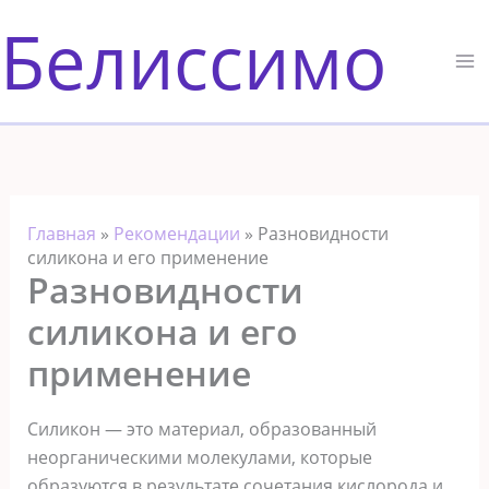
Перейти
Белиссимо
к
содержимому
Главная
»
Рекомендации
»
Разновидности
силикона и его применение
Разновидности
силикона и его
применение
Силикон — это материал, образованный
неорганическими молекулами, которые
образуются в результате сочетания кислорода и