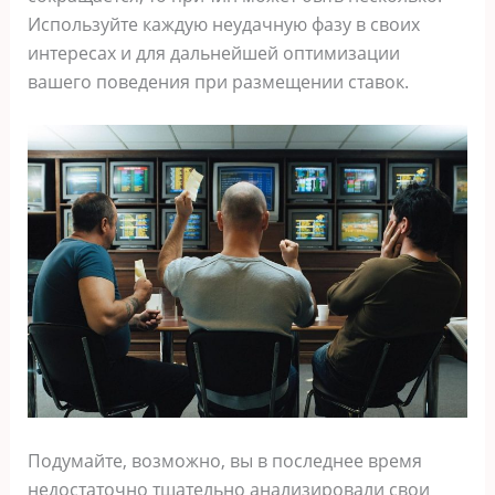
Используйте каждую неудачную фазу в своих
интересах и для дальнейшей оптимизации
вашего поведения при размещении ставок.
Подумайте, возможно, вы в последнее время
недостаточно тщательно анализировали свои