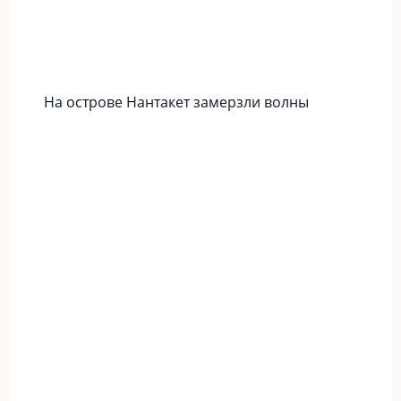
На острове Нантакет замерзли волны