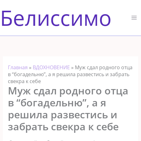
Перейти
Белиссимо
к
содержимому
Главная
»
ВДОХНОВЕНИЕ
»
Муж сдал родного отца
в “богадельню”, а я решила развестись и забрать
свекра к себе
Муж сдал родного отца
в “богадельню”, а я
решила развестись и
забрать свекра к себе