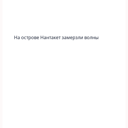
На острове Нантакет замерзли волны