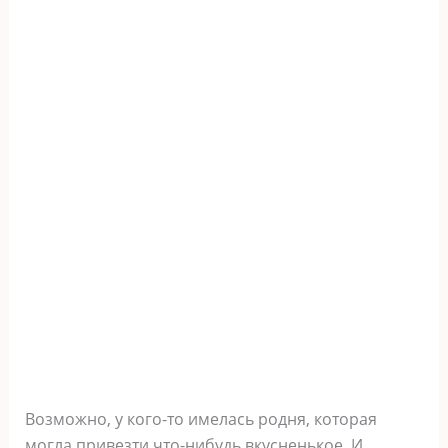
Возможно, у кого-то имелась родня, которая
могла привезти что-нибудь вкусненькое. И,