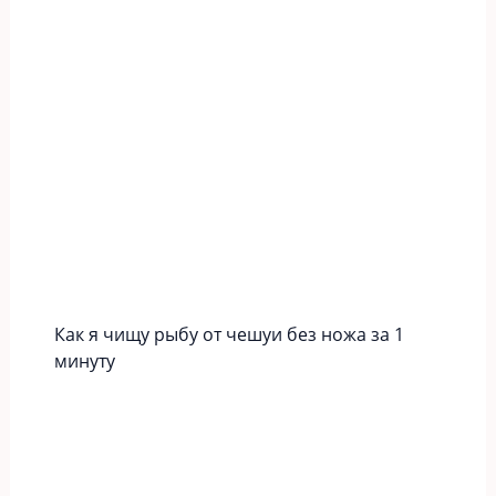
Как я чищу рыбу от чешуи без ножа за 1
минуту