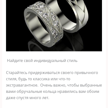
Найдите свой индивидуальный стиль
Старайтесь придерживаться своего привычного
стиля, будь то классика или что-то
экстравагантное. Очень важно, чтобы выбранные
вами обручальные кольца нравились вам обоим
даже спустя много лет.