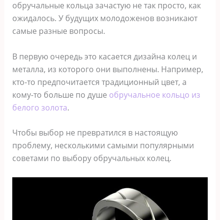
обручальные кольца зачастую не так просто, как
ожидалось. У будущих молодоженов возникают
самые разные вопросы.
В первую очередь это касается дизайна колец и
металла, из которого они выполнены. Например,
кто-то предпочитается традиционный цвет, а
кому-то больше по душе
обручальное кольцо из
белого золота
.
Чтобы выбор не превратился в настоящую
проблему, несколькими самыми популярными
советами по выбору обручальных колец.