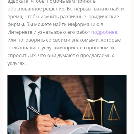
адвоката, чтобы помочь вам принять
обоснованное решение. Во-первых, важно найти
время, чтобы изучить различные юридические
фирмы. Вы можете найти информацию в
Интернете и узнать все о его работ
подробнее
,
или поговорить со своими знакомыми, которые
пользовались услугами юриста в прошлом, и
спросить их, что они думают о предлагаемых
услугах.