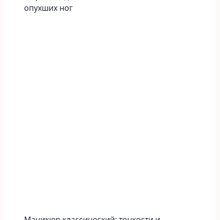
опухших ног
Маникюр классический: тонкости и