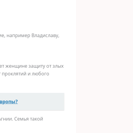
ие, например Владиславу,
ет женщине защиту от злых
т проклятий и любого
Европы?
Агнии. Семья такой