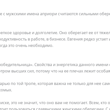
е с мужскими имена априори считаются сильными обере
епкое здоровье и долголетие. Оно оберегает ее от тяже
одуктивность в работе, в бизнесе. Евгения редко устает 
огда это очень необходимо.
обедительница». Свойства и энергетика данного имени 
отром высших сил, потому что на ее плечах лежит особая
арью по той тропе, которая важна не только для нее само
комых.
иске, это не значит, что оно вам не помогает. Всем, кто
 стоит пользоваться славянскими женскими оберегами. 