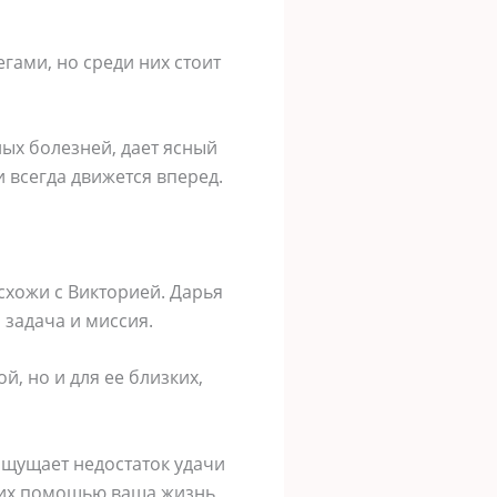
гами, но среди них стоит
лых болезней, дает ясный
и всегда движется вперед.
схожи с Викторией. Дарья
 задача и миссия.
й, но и для ее близких,
 ощущает недостаток удачи
С их помощью ваша жизнь