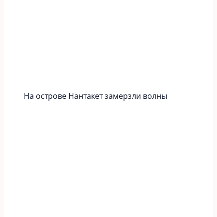
На острове Нантакет замерзли волны