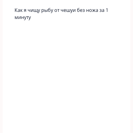
Как я чищу рыбу от чешуи без ножа за 1
минуту