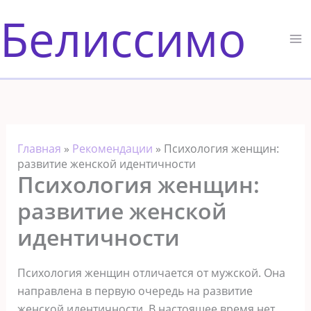
Перейти
Белиссимо
к
содержимому
Главная
»
Рекомендации
»
Психология женщин:
развитие женской идентичности
Психология женщин:
развитие женской
идентичности
Психология женщин отличается от мужской. Она
направлена в первую очередь на развитие
женской идентичности. В настоящее время нет