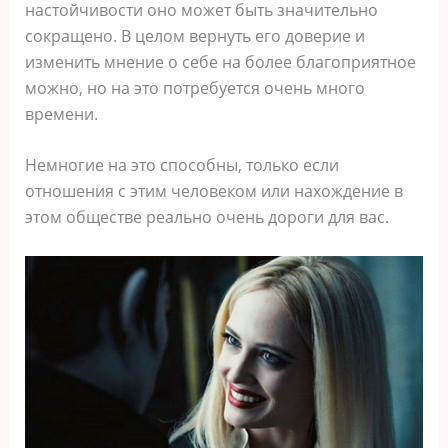
настойчивости оно может быть значительно
сокращено. В целом вернуть его доверие и
изменить мнение о себе на более благоприятное
можно, но на это потребуется очень много
времени.
Немногие на это способны, только если
отношения с этим человеком или нахождение в
этом обществе реально очень дороги для вас.