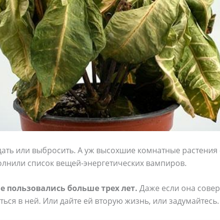
дать или выбросить. А уж высохшие комнатные растени
полнили список вещей-энергетических вампиров.
не пользовались больше трех лет.
Даже если она совер
ься в ней. Или дайте ей вторую жизнь, или задумайтесь.