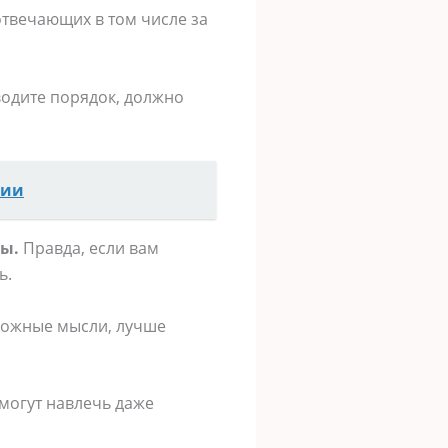
твечающих в том числе за
водите порядок, должно
зии
ды.
Правда, если вам
ь.
вожные мысли, лучше
 могут навлечь даже