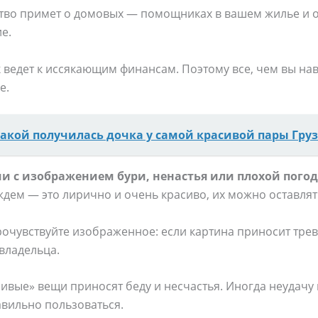
тво примет о домовых — помощниках в вашем жилье и о
е.
 ведет к иссякающим финансам. Поэтому все, чем вы на
е.
какой получилась дочка у самой красивой пары Гру
и с изображением бури, ненастья или плохой пого
ождем — это лирично и очень красиво, их можно оставлят
рочувствуйте изображенное: если картина приносит тре
 владельца.
тливые» вещи приносят беду и несчастья. Иногда неудачу
авильно пользоваться.