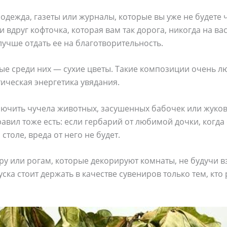
дежда, газеты или журналы, которые вы уже не будете 
и вдруг кофточка, которая вам так дорога, никогда на ва
лучше отдать ее на благотворительность.
е среди них — сухие цветы. Такие композиции очень лю
ическая энергетика увядания.
лючить чучела животных, засушенных бабочек или жуков,
авил тоже есть: если гербарий от любимой дочки, когда
столе, вреда от него не будет.
еру или рогам, которые декорируют комнаты, не будучи в
ска стоит держать в качестве сувениров только тем, кто