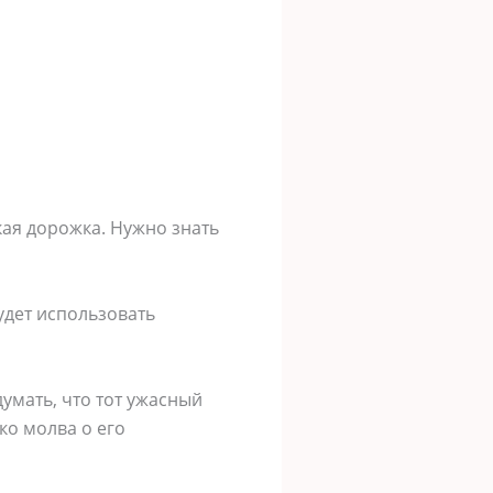
кая дорожка. Нужно знать
удет использовать
думать, что тот ужасный
ко молва о его