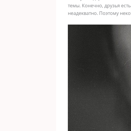
темы. Конечно, друзья ест
неадекватно. Поэтому неко