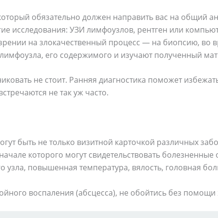
 который обязательно должен направить вас на общий ан
гие исследования: УЗИ лимфоузлов, рентген или компь
озрении на злокачественный процесс — на биопсию, во 
лимфоузла, его содержимого и изучают полученный мат
иковать не стоит. Ранняя диагностика поможет избежат
встречаются не так уж часто.
ут быть не только визитной карточкой различных забол
 начале которого могут свидетельствовать болезненные
 узла, повышенная температура, вялость, головная бол
ойного воспаления (абсцесса), не обойтись без помощи 