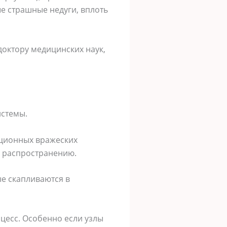
е страшные недуги, вплоть
доктору медицинских наук,
истемы.
кционных вражеских
ё распространению.
е скапливаются в
цесс. Особенно если узлы