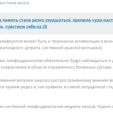
костном мозге.
а память стала резко ухудшаться, пропила чудо-нас
, чувствую себя на 25
лимфоузлов может быть и признаком активизации и воз
матоидного артрита, системной красной волчанки).
имо лимфоаденопатии обязательно будут наблюдаться и 
 покраснение в области поражённого болезнью сустава.
олевания вопреки широко распространённому мнению в
 крайне редко и, как правило, в самой запущенной ста
ии системной лимфоаденопатии медлить нельзя. Нужно с