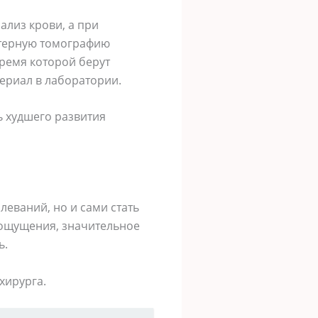
ализ крови, а при
ютерную томографию
время которой берут
ериал в лаборатории.
ь худшего развития
еваний, но и сами стать
 ощущения, значительное
ь.
хирурга.