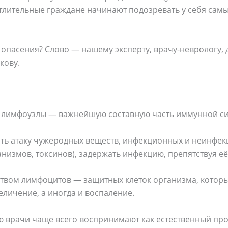
тлительные граждане начинают подозревать у себя самы
опасения? Слово — нашему эксперту, врачу-неврологу, 
кову.
 лимфоузлы — важнейшую составную часть иммунной с
ить атаку чужеродных веществ, инфекционных и неинфе
анизмов, токсинов), задержать инфекцию, препятствуя е
твом лимфоцитов — защитных клеток организма, которы
еличение, а иногда и воспаление.
 врачи чаще всего воспринимают как естественный про