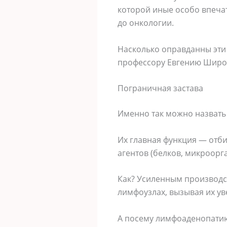
которой иные особо впеча
до онкологии.
Насколько оправданны эти 
профессору Евгению Широ
Пограничная застава
Именно так можно назвать
Их главная функция — отб
агентов (белков, микроорг
Как? Усиленным производс
лимфоузлах, вызывая их ув
А посему лимфоаденопатию