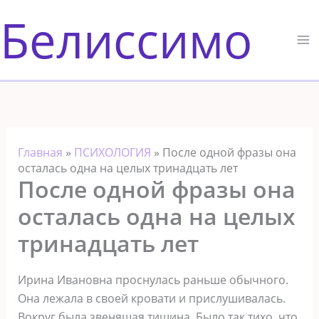
Перейти
Белиссимо
к
содержимому
Главная
»
ПСИХОЛОГИЯ
»
После одной фразы она
осталась одна на целых тринадцать лет
После одной фразы она
осталась одна на целых
тринадцать лет
Ирина Ивановна проснулась раньше обычного.
Она лежала в своей кровати и прислушивалась.
Вокруг была звенящая тишина. Было так тихо, что