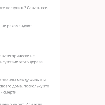
же поступить? Сажать все-
, не рекомендуют
е категорически не
исутствие этого дерева
им звеном между живым и
воего дома, поскольку это
 к смерти.
еменно умрет. Или если