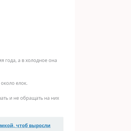
я года, а в холодное она
около елок.
ать и не обращать на них
рмкой, чтоб выросли