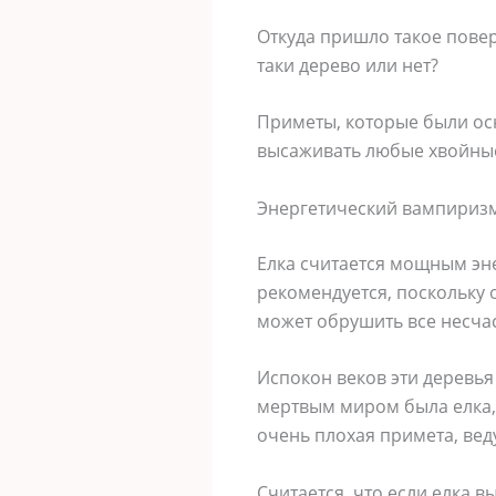
Откуда пришло такое повер
таки дерево или нет?
Приметы, которые были ос
высаживать любые хвойные 
Энергетический вампириз
Елка считается мощным эне
рекомендуется, поскольку 
может обрушить все несчас
Испокон веков эти деревь
мертвым миром была елка, 
очень плохая примета, веду
Считается, что если елка в