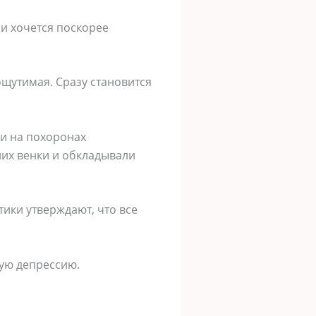
 и хочется поскорее
ощутимая. Сразу становится
ии на похоронах
них венки и обкладывали
тики утверждают, что все
кую депрессию.