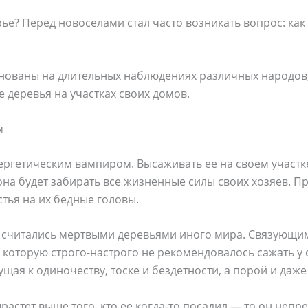
ье? Перед новоселами стал часто возникать вопрос: как 
нованы на длительных наблюдениях различных народов
деревья на участках своих домов.
м
ргетическим вампиром. Высаживать ее на своем участк
она будет забирать все жизненные силы своих хозяев. Пр
тья на их бедные головы.
я считались мертвыми деревьями иного мира. Связующ
которую строго-настрого не рекомендовалось сажать у с
щая к одиночеству, тоске и бездетности, а порой и даже
ырастет выше того, кто ее когда-то посадил — то он непр