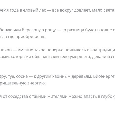
емя года в еловый лес — все вокруг довлеет, мало света
дубовую или березовую рощу — то разница будет вполне 
ь, а где приобретаешь.
ников — именно такое поверье появилось из-за традиц
ками, которыми обкладывали тело умершего, делали из 
дру, туе, сосне — к другим хвойным деревьям. Биоэнерге
трицательную энергию.
 от соседства с такими жителями можно впасть в глубо