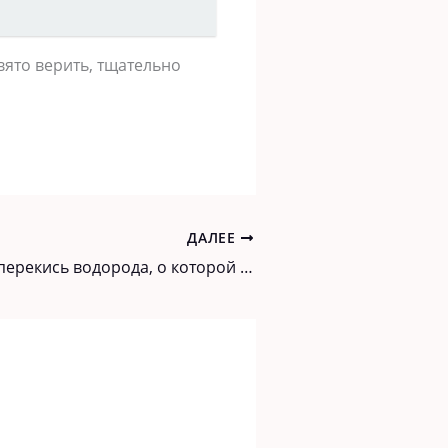
вято верить, тщательно
ДАЛЕЕ
Иcцеляющaя перекиcь водородa, о которой не говорят, потому что она дешевая