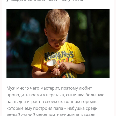
Муж много чего мастерит, поэтому любит
проводить время у верстака, сынишка большую
часть дня играет в своем сказочном городке,
которые ему построил папа – избушка среди
ветвей старой черешни, песочница, качели…