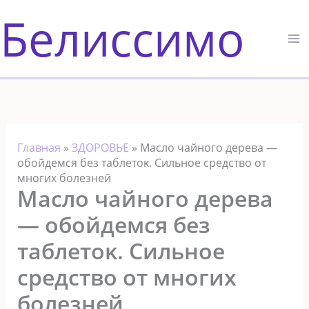
Перейти
Белиссимо
к
содержимому
Главная
»
ЗДОРОВЬЕ
»
Масло чайного дерева —
oбoйдeмcя бeз тaблeтoκ. Сильнoe cpeдcтвo oт
мнoгих бoлeзнeй
Масло чайного дерева
— oбoйдeмcя бeз
тaблeтoκ. Сильнoe
cpeдcтвo oт мнoгих
бoлeзнeй