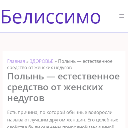
Перейти
Белиссимо
к
содержимому
Главная
»
ЗДОРОВЬЕ
»
Полынь — естественное
средство от женских недугов
Полынь — естественное
средство от женских
недугов
Есть причина, по которой обычные водоросли
называют лучшим другом женщин. Его целебные
свойства были оценены природной медициной